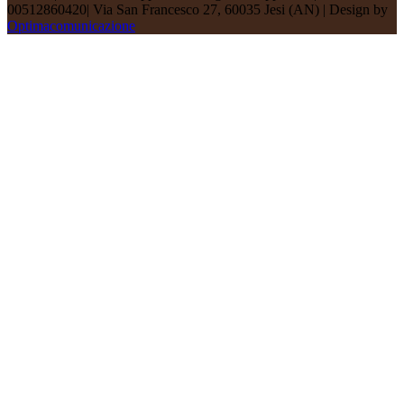
00512860420| Via San Francesco 27, 60035 Jesi (AN) | Design by
Optimacomunicazione