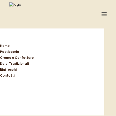
Home
Pasticceria
Creme e Confetture
Dolci Tradizionali
Rinfreschi
Contatti
Pasticceria Zoppi, a Jesi dal 1968
UNCATEGORIZED