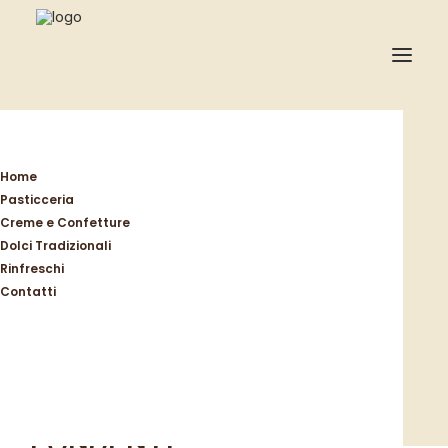
Home
Dolci tradizionali
Torroni - Nocciolato
Torrone Nocciolato Fondente
Home
Pasticceria
Creme e Confetture
Dolci Tradizionali
Rinfreschi
Contatti
Pasticceria Zoppi dal 1968
TORRONE NOCCIOLATO
FONDENTE